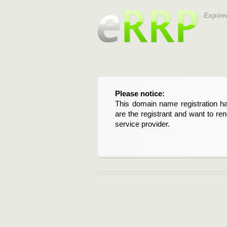
Expire
Please notice:
Bitte beachten Sie:
This domain name registration ha
Diese Domainregistrierung ist 
are the registrant and want to re
Domain stehen an. Wenn Sie d
service provider.
verlängern möchten, kontaktieren S