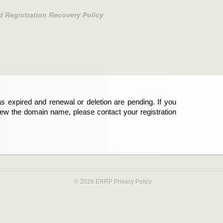
d Registration Recovery Policy
s expired and renewal or deletion are pending. If you
abgelaufen und die Verlängerung oder Löschung der
new the domain name, please contact your registration
er Registrant sind und die Domainregistrierung
ie bitte Ihren Service-Provider.
© 2026 ERRP
Privacy Policy